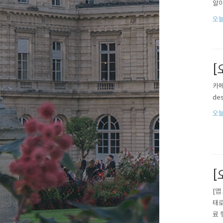
알아
오늘
[
카메
des
오늘
[
[앱
태로
료 행