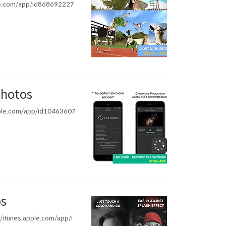
om/app/id868692227
Photos
.com/app/id10463607
os
es.apple.com/app/i