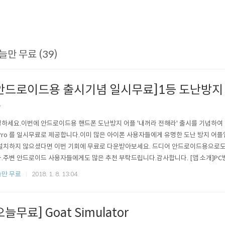
늘만 무료 (39)
안드로이드용 출시기념 일시무료]1등 도난방지 
라
하세요.이번에 안드로이드용 핸드폰 도난방지 어플 '내꺼라 전해라' 출시를 기념하여
Pro 를 일시무료로 제공합니다.이미 많은 아이폰 사용자들에게 유명한 도난 방지 어플
설치하지 않으셨다면 이번 기회에 무료로 다운받아보세요. 드디어 안드로이드용으로도
.주변 안드로이드 사용자들에게도 많은 추천 부탁드립니다.감사합니다. [앱 소개]PC
가거나 잠시 자리를 비워야 할 경우, 값 비싼 아이폰/아이패드를 도난 당한다면... 생
만 무료
2018. 1. 8. 13:04
도난 방지 앱! "내꺼라 전해라"가 그런 문제들을 해결하겠습니다. 대한민국 최초 시도 
제공!도난 감지시, 홈..
오늘무료] Goat Simulator