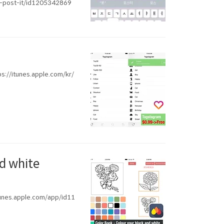
e-post-it/id1205342869
unes.apple.com/kr/
d white
apple.com/app/id11