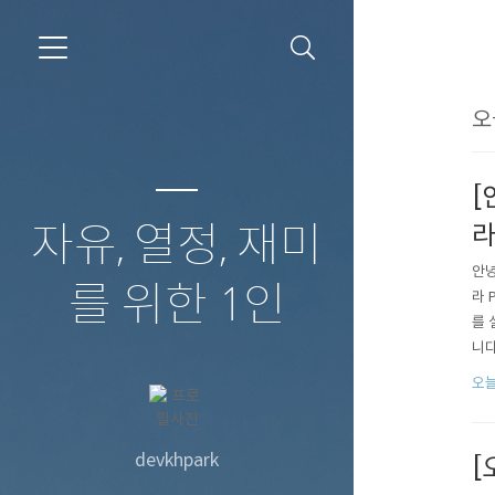
오
[
자유, 열정, 재미
안녕
를 위한 1인
라 
를 
니다
을 
오늘
표 
능 
devkhpark
[