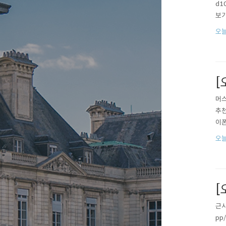
d1
보기
오늘
[
머스
추천
이폰
오늘
[
근사
pp