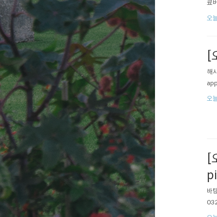
료버전
오늘
[
해시
ap
오늘
[
p
바탕
03