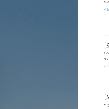
유명
오늘
[
라이
36
오늘
[
특정