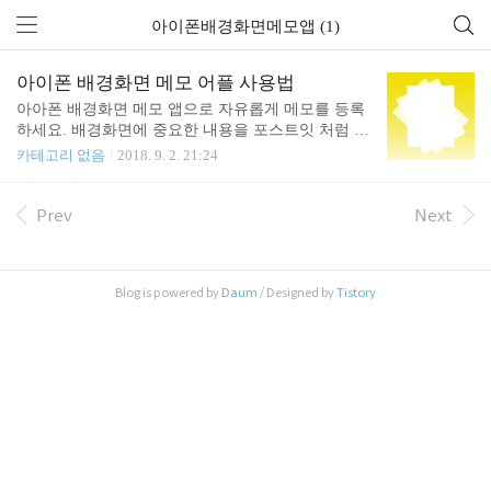
아이폰배경화면메모앱 (1)
아이폰 배경화면 메모 어플 사용법
아아폰 배경화면 메모 앱으로 자유롭게 메모를 등록
하세요. 배경화면에 중요한 내용을 포스트잇 처럼 착
붙일수 있습니다. 매일보는 배경화면에 중요한 일정
카테고리 없음
2018. 9. 2. 21:24
이나 명언들을 메모해보세요! [주요 기능] - 무제한
메모 추가 - 메모 배경색 및 투명도 변경 - 메모 폰트
사이즈 변경 - 메모 사이즈 및 위치 조절 [아이폰 배
Prev
Next
경화면 메모 무료 앱 다운로드]https://itunes.apple.co
m/kr/app/wallpaper-memo/id1434999358 [Lovelur: 고
품질 배경화면 제작 앱]https://itunes.apple.com/kr/app/
Blog is powered by
Daum
/ Designed by
Tistory
id1379059320