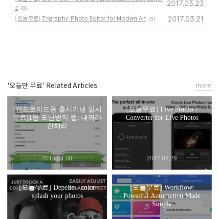
2017.03.23
e
(0)
2017.03.21
[오늘무료] Trigraphy: Photo Editor for Modern Art
(0)
'오늘만 무료' Related Articles
more
[안드로이드용 출시기념 일시
[오늘무료] Live Studio -
무료]1등 도난방지 앱: 내꺼라
Converter for Live Photos
전해라
2018.01.08
2017.03.29
[오늘무료] Depello - color
[오늘무료] Workflow:
splash your photos
Powerful Automation Made
Simple