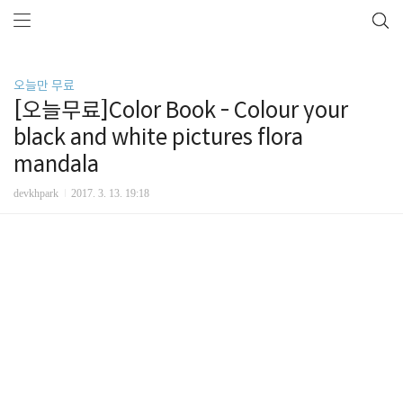
오늘만 무료
[오늘무료]Color Book - Colour your
black and white pictures flora
mandala
devkhpark
2017. 3. 13. 19:18