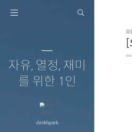
오
[
de
자유, 열정, 재미
를 위한 1인
devkhpark