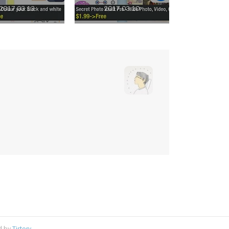
2017.03.13
2017.03.10
d by
Tistory