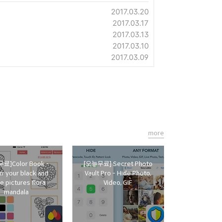
2017.03.20
2017.03.17
2017.03.13
2017.03.10
2017.03.09
more
료]Color Book -
[오늘무료] Secret Photo
r your black and
Vault Pro - Hide Photo,
e pictures flora
Video, GIF
mandala