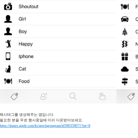
해시태그를 생성해주는 앱입니다.
필요한 분을 무료 행사중일때 미리 다운받아보세요.
https://itunes.apple.com/kr/app/tagstagram/id590359071?mt=8