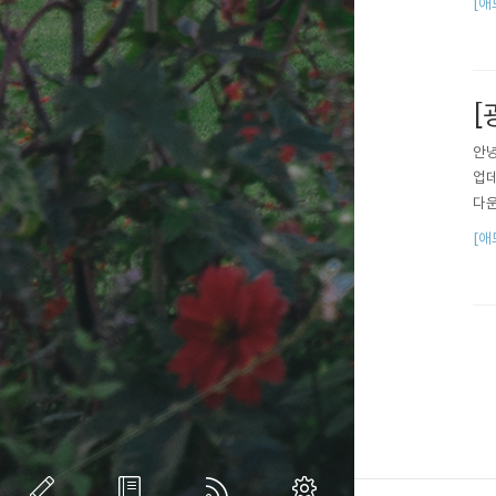
[애
[
안녕
업데
다운로
[애