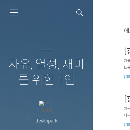
애
[
자유, 열정, 재미
지금
트를
를 위한 1인
[애
[
지금
다운로
devkhpark
[애