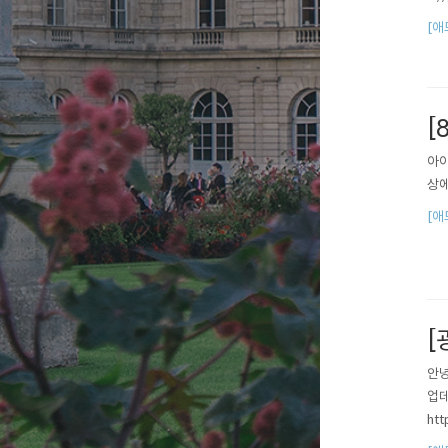
[애
[
아이
상에
[애
[
안녕
업데
htt