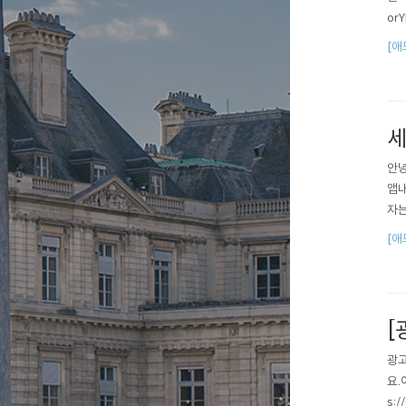
or
[애
세
안녕
앱내
자는
[애
[
광고
요.
s:/