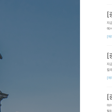
[
지금
에서
[애
[
지금
킬라
[애
[
아이
필터