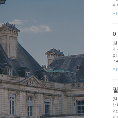
즉,
1p
추천
아
[앱
나 
능]
려주
할 
추천
필
[앱
간 
였습
터 