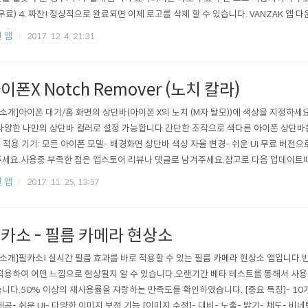
 무료) 4. 짜잔! 정상적으로 완료되면 이제 로고를 삭제 할 수 있습니다. VANZAK 앱 다운로드
 앱
2017. 12. 4. 21:31
이폰X Notch Remover (노치 칼라)
 소개]아이폰 대기/홈 화면의 상단바(아이폰 X의 노치 (M자 탈모))에 색상을 지정하세
다양한 나만의 상단바 컬러로 설정 가능합니다.간단한 조작으로 색다른 아이폰 상단바를
- 적용 기기: 모든 아이폰 모델- 배경화면 상단바 색상 자율 변경- 쉬운 UI 무료 버전
세요.사용중 부족한 점은 앱스토어 리뷰나 댓글로 남겨주세요.참고로 다음 업데이트때
예정입니다.감사합니다. [노치 칼라 무료 다운로드]https://goo.gl/nbAmio
 앱
2017. 11. 25. 13:57
카소 - 필름 카메라 현상소
 소개]필카소! 실시간 필름 효과를 바로 적용할 수 있는 필름 카메라 현상소 앱입니다
적용하여 어떤 느낌으로 현상될지 알 수 있습니다.오랜기간 베타 테스트를 통해서 사
니다.50% 이상의 재사용률을 자랑하는 만족도를 확인하였습니다. [중요 특징]- 10
제공- 쉬운 UI- 다양한 이미지 보정 기능 [이미지 수정]- 대비- 노출- 밝기- 채도- 비네팅