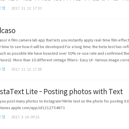
인스타그램- 페이스북- 트위터- 카카오톡- 메일 #필카소 태그해주세요 [Download]https:
 앱
2017. 11. 12. 17:33
lcaso
caso! A film camera lab app that lets you instantly apply real-time film effect
l time to see how it will be developed.For a long time, the beta test has re
uch as possible.We have boasted over 50% re-use rate and confirmed the 
tures]- More than 10 different vintage filters- Easy UI- Various image corre
 앱
2017. 11. 12. 17:28
nstaText Lite - Posting photos with Text
you post many photos to Instagram?Write text on the photo for posting it.
/itunes.apple.com/app/id1212754871
 앱
2017. 3. 14. 09:21