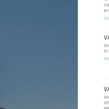
드용
변 
기들
추천
소음
행하
V
[V
잔!
추천
V
[V
입력
버튼