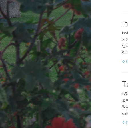
I
In
사진
램으
아보
추천
T
[앱
운로
있습
osh
om
추천
알아