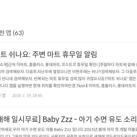
천 앱 (63)
트 쉬나요: 주변 마트 휴무일 알림
 소개]근처 이마트, 홈플러스, 롯데마트, 코스트코 휴무일 확인! [주말마다 마트에 갈때
까 검색해보자. 다음주,지난주에 열었으니깐 이번주에는 쉬나?검색해보자. 그 다음주
 안나네.검색해보자. 반복되는 마트 휴무일 검색.많이 귀찮으시죠?'마트 쉬나요' 앱은
니다.앱을 실행하면 현재 위치를 확인하여반경 7km내 이마트, 홈플러스, 롯데마트의
 클릭하지 않고원하는 결과만 보여주는 초절정 간편 사용! 오늘부터 마트가기전에 '마트
 앱
2018. 1. 19. 18:40
]1. 마트 쉬나요 어플을 실행2. 자동으로 근처 마트 위치와 휴일 정보 검색3. 지도를
정보 확인..
새해 일시무료] Baby Zzz - 아기 수면 유도 소리
하세요.우리 아기 수면 유도 어플 Baby Zzz 입니다.2015년 봄에 저의 첫 개발 어
입니다.그동안 많은 안드로이드 사용자의 꾸준한 요청으로 새해에 안드로이드용으로