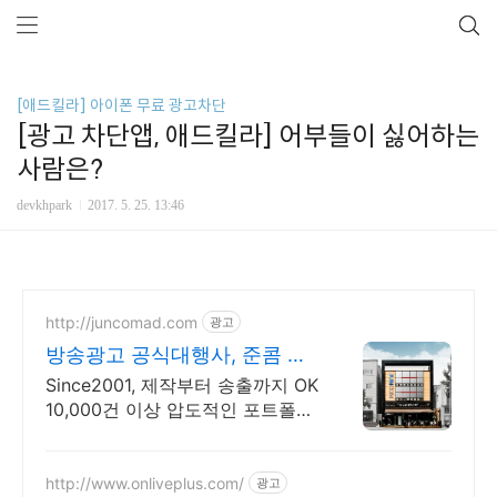
[애드킬라] 아이폰 무료 광고차단
[광고 차단앱, 애드킬라] 어부들이 싫어하는
사람은?
devkhpark
2017. 5. 25. 13:46
http://juncomad.com
광고
방송광고 공식대행사, 준콤 첫
광고 진행시 20% 할인!
Since2001, 제작부터 송출까지 OK
10,000건 이상 압도적인 포트폴리
오
http://www.onliveplus.com/
광고