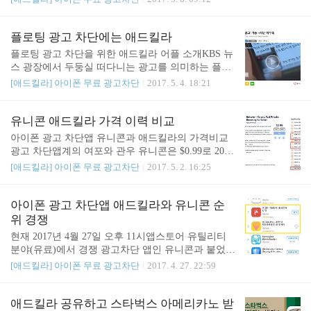
단으로 쾌적한 사이트 서핑하세요.조만간 카카오톡
옐로아이디를 통해서 애드킬라 고객들과의 보다 적
극적인 소통을 진행할 계획입니다.많은 기대 부탁드
플로팅 광고 차단에는 애드킬라
립니다. 이번 업데이트를 위한 퀴즈는 "빵이 목장에
플로팅 광고 차단을 위한 애드킬라 어플 소개KBS 뉴
간 이유?" 입니다. 좋은 하루 되세요. [애드킬라 다운
스 광장에서 두둥실 떠다니는 광고를 의미하는 플로
로드]https://goo.gl/8yzF5u
팅 광고 차단이 어렵다는 취지의 방송을 하였습니다.
[애드킬라] 아이폰 무료 광고차단
2017. 5. 4. 18:21
뉴스 기사 사이트에 한 화면을 거의 채우는 광고와
그 광고를 삭제하기 어려게 배치한 아이콘 그리고 화
면을 따라다니는 광고등너무 과도한 광고가 인터넷
유니콘 애드킬라 가격 이력 비교
사용을 어렵게 합니다. 아이폰 광고 차단 무료 앱인
아이폰 광고 차단앱 유니콘과 애드킬라의 가격비교
애드킬라를 설치하면 이러한 플로팅 광고들을 완전
광고 차단앱계의 여포와 관우 유니콘은 $0.99로 2015
삭제 가능합니다.애드킬라는 매주 두번 주기적인 업
년 10월 17일에 출시하였습니다.이후 2016년 3월 3일
[애드킬라] 아이폰 무료 광고차단
2017. 5. 2. 16:25
데이트로 최신의 광고 차단 필터를 유지하여 새로 생
에 잠시 $3.99로 변경 후, 같은 날 $0.99로 다시 변경2
긴 광고들 역시 빠르게 제거합니다.플로팅 광고 차단
016년 3월 7일 $1.99로 가격 인상하고 몇일후 다시
앱 애드킬라는 유료/무료 버전 동시에 제공합니다.
$0.99로 가격 인하합니다.2017년 5월 2일 현재까지
아이폰 광고 차단앱 애드킬라와 유니콘 순
[애드킬라 다운로드 (무료)]https://appsto.re/kr/zgsO_.i
$0.99를 유지합니다. 애드킬라 Pro는 2016년 12월 15
위 경쟁
[애드킬라 Pro 다운로드 (유료..
일 $0.99로 출시합니다.2017년 1월 6일 무료로 변경
현재 2017년 4월 27일 오후 11시앱스토어 유틸리티
하고 일주일 후 $0.99로 다시 변경합니다.2017년 4월
분야(유료)에서 경쟁 광고차단 앱인 유니콘과 붙었습
12일 다시 무료로 변경하고 몇일후 다시 $0.99로 변
니다.애드킬라의 광고 차단 성능 및 기능 차원에서
[애드킬라] 아이폰 무료 광고차단
2017. 4. 27. 22:59
경합니다.지금까지 두차례 무료 이벤트를 진행했습
결코 뒤지지 않는다고 자부합니다.멋진 경쟁으로 많
니다. 애드킬라(무료 버전)의 경우 2015년 12월 30일
은 고객들에게 한단계 높은 서비스를 제공 할 수 있
에 출시하였습니다.애드..
으면 좋겠습니다. [애드킬라 무료버전 앱스토어 다운
애드킬라 공유하고 스타벅스 아메리카노 받