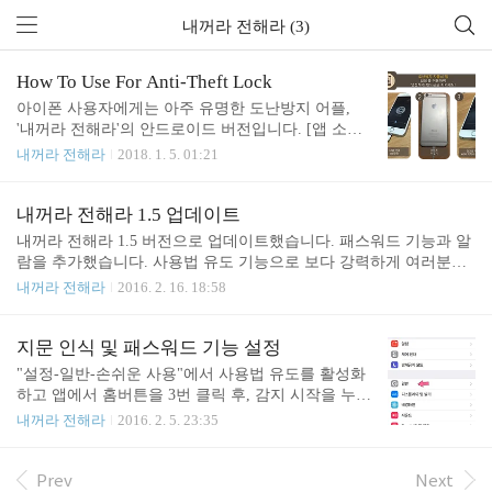
내꺼라 전해라 (3)
How To Use For Anti-Theft Lock
아이폰 사용자에게는 아주 유명한 도난방지 어플,
'내꺼라 전해라'의 안드로이드 버전입니다. [앱 소개]
찜질방, 카폐, 도서관등 외부에서 핸드폰 도난 때문
내꺼라 전해라
2018. 1. 5. 01:21
에 신경쓰시죠?자주 들고 다니는 충전기 / 이어폰 하
나면 걱정 없습니다. 이 어플은 충전 상태 / 이어폰 연
결 상태일때 도난 감지가 시작됩니다.도둑이 핸드폰
내꺼라 전해라 1.5 업데이트
의 충전 / 이어폰 케이블의 잭을 분리하는 순간! 불쾌
내꺼라 전해라 1.5 버전으로 업데이트했습니다. 패스워드 기능과 알
한 진동과 알람이 울립니다.당황하는 도둑이 알람 소
람을 추가했습니다. 사용법 유도 기능으로 보다 강력하게 여러분의
리를 줄이기 볼륨을 조절해도 동작하지 않습니다.약
핸드폰을 지켜줍니다.
내꺼라 전해라
2016. 2. 16. 18:58
0.5초 각격으로 자동 볼륨 설정을 해놨기 때문에 소
용없습니다. 혹시 사용자가 테스트나 실수로 케이블
잭을 분리할 때 당황하지 않도록 초기 10초 가량은
지문 인식 및 패스워드 기능 설정
진동과 함께 사진 촬영 소리가 나옵니다. 그 이후에
"설정-일반-손쉬운 사용"에서 사용법 유도를 활성화
는 시끄러운 경고 알람이 울리게 설정해놨습니다...
하고 앱에서 홈버튼을 3번 클릭 후, 감지 시작을 누르
시면 됩니다. 기존처럼 지문인식으로 사용하시려면,
내꺼라 전해라
2016. 2. 5. 23:35
"설정-일반-손쉬운 사용-사용법 유도"의 암호설정에
서 Touch ID를 활성화 하시면됩니다. 지문 인식 모드
설정시 내꺼라 전해라 앱에서 홈 버튼을 3번 눌러서
Prev
Next