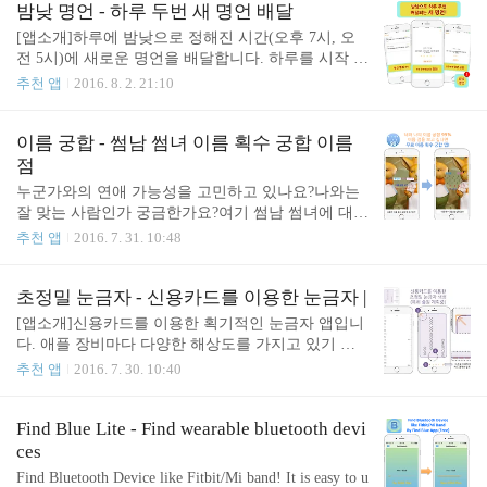
private-bookmarks-lite-manage/id1139540334
밤낮 명언 - 하루 두번 새 명언 배달
[앱소개]하루에 밤낮으로 정해진 시간(오후 7시, 오
전 5시)에 새로운 명언을 배달합니다. 하루를 시작 할
때하루를 마무리 할 때 세계 인생 멘토들의 명언으로
추천 앱
2016. 8. 2. 21:10
지혜를 가져보세요. 각 명언들에 별점을 매겨서 나만
의 명언집을 만들고주변 사람들에게도 공유해보세
요! 감사합니다. [무료버전 다운로드]https://itunes.app
이름 궁합 - 썸남 썸녀 이름 획수 궁합 이름
le.com/kr/app/bamnaj-myeong-eon-lite-halu/id11394585
점
99
누군가와의 연애 가능성을 고민하고 있나요?나와는
잘 맞는 사람인가 궁금한가요?여기 썸남 썸녀에 대해
고민하고 있는 당신을 위한 앱을 소개합니다. 이 앱
추천 앱
2016. 7. 31. 10:48
은 재미삼아 관심을 갖고 있는 서로의 이름 궁합을
알려주는 기능을 가지고 있습니다.필요한 것은 오직
두 사람의 이름 뿐!다른 인적사항은 필요하지 않습니
초정밀 눈금자 - 신용카드를 이용한 눈금자 |
다. 사용자의 편의를 위해 최대한 간단하게 앱을 구
[앱소개]신용카드를 이용한 획기적인 눈금자 앱입니
성하였으며관련된 정보는 기록이 남거나 수집하지
다. 애플 장비마다 다양한 해상도를 가지고 있기 때
않으니 걱정하지 않으셔도 됩니다. 이 앱을 사용시에
문에 정확한 눈금자를 만들기 어려웠습니다. 신용카
추천 앱
2016. 7. 30. 10:40
는 남자, 여자 각각의 성별에 맞게 입력칸에 이름을
드는 단일한 사이즈를 가지는 것을 착안하여 보다 정
입력하셔야 하며 두 사람 모두 3글자 이름일 경우만
확한 눈금자를 만들수 있었습니다. [사용법]처음 실
가능합니다. 혈액형, 띠, 별자리, 카드 점등은 다른 어
행시, 신용카드를 이용하여 눈금자 셋팅을 하셔야 합
Find Blue Lite - Find wearable bluetooth devi
플로~이름 획수에 따른 이름 궁합 점은 저희 앱으로
니다. https://itunes.apple.com/app/precise-ruler-lite-usin
ces
보시면 좋습니다. 앱은 아래 링크를 통해서 다운 가
g-credit/id1138659175
Find Bluetooth Device like Fitbit/Mi band! It is easy to u
능합..