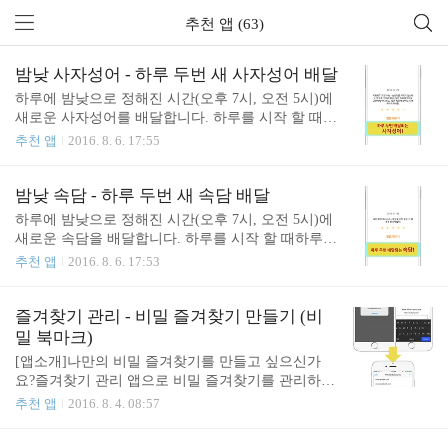
추천 앱 (63)
밤낮 사자성어 - 하루 두번 새 사자성어 배달
하루에 밤낮으로 정해진 시간(오후 7시, 오전 5시)에
새로운 사자성어를 배달합니다. 하루를 시작 할 때하
루를 마무리 할 때사자성어로 지혜를 가져보세요. 각
추천 앱
2016. 8. 6. 17:55
사자성어들에 별점을 매겨서 나만의 명언집을 만들
고주변 사람들에게도 공유해보세요! 감사합니다. htt
ps://itunes.apple.com/kr/app/bamnaj-sajaseong-eo-lite-ha
밤낮 속담 - 하루 두번 새 속담 배달
lu/id1139721998
하루에 밤낮으로 정해진 시간(오후 7시, 오전 5시)에
새로운 속담을 배달합니다. 하루를 시작 할 때하루를
마무리 할 때 속담으로 지혜를 가져보세요. 각 속담
추천 앱
2016. 8. 6. 17:53
들에 별점을 매겨서 나만의 속담집을 만들고주변 사
람들에게도 공유해보세요! 감사합니다. https://itunes.
apple.com/kr/app/bamnaj-sogdam-halu-dubeon/id113972
즐겨찾기 관리 - 비밀 즐겨찾기 만들기 (비
8154
밀 북마크)
[앱소개]나만의 비밀 즐겨찾기를 만들고 싶으신가
요?즐겨찾기 관리 앱으로 비밀 즐겨찾기를 관리하세
요.본인의 지문 또는 패스워드로만 즐겨찾기에 접근
추천 앱
2016. 8. 4. 08:57
이 가능합니다.간단한 UI로 손쉽게 사용할 수 있습니
다. [무료버전다운로드]https://itunes.apple.com/kr/app/