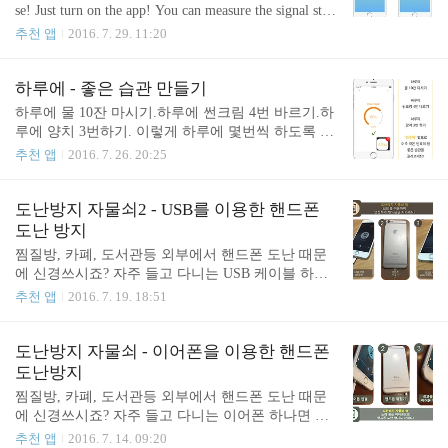
se! Just turn on the app! You can measure the signal stre
ngth! Enjoy It! [Downlaod]https://itunes.apple.com/app/
추천 앱
2016. 7. 29. 11:20
find-blue-find-wearable-bluetooth/id1071723774
하루에 - 좋은 습관 만들기
하루에 물 10잔 마시기.하루에 썬크림 4번 바르기.하
루에 양치 3번하기. 이렇게 하루에 몇번씩 하도록 마
음먹은 일이 있으신가요? "하루에" 앱을 이용하여 여
추천 앱
2016. 7. 26. 20:25
러분의 계획 달성하여 습관을 길러보세요. 아이콘에
서 바로 남은 횟수를 확인 할 수 있습니다. 아주 간결
한 UI를 통하여 쉽게 이용할 수 있습니다. https://itune
도난방지 자물쇠2 - USB를 이용한 핸드폰
s.apple.com/kr/app/day-lite-check-left-counts/id1137434
도난 방지
189
찜질방, 카폐, 도서관등 외부에서 핸드폰 도난 때문
에 신경쓰시죠? 자주 들고 다니는 USB 케이블 하나
면 해결됩니다. [도난방지 자물쇠]감시 시작: USB 케
추천 앱
2016. 7. 19. 18:51
이블 연결시 도난 감지: USB 케이블 연결 해제시 [사
용법]1. "설정-일반-손쉬운 사용-사용법 유도"에서
사용법 유도 활성화2. 앱에서 홈버튼 3번 클릭하여
도난방지 자물쇠 - 이어폰을 이용한 핸드폰
사용법 유도 실행3. USB 케이블 삽입 (충전 상태)4.
도난방지
앱의 가운데 버튼 클릭하여 도난 감지 시작 [도난 감
찜질방, 카폐, 도서관등 외부에서 핸드폰 도난 때문
지 시]1. 경고음 무한 반복2. 불쾌한 진동3. 자극적인
에 신경쓰시죠? 자주 들고 다니는 이어폰 하나면 해
배경화면 깜박임4. 눈부신 플래쉬 깜박임 [도난 감지
결됩니다. [도난방지 자물쇠]감시 시작: 이어폰 연결
추천 앱
2016. 7. 14. 09:20
해지법]1. 패스워드2. 지문인식 절대 꺼지지 않는 앱