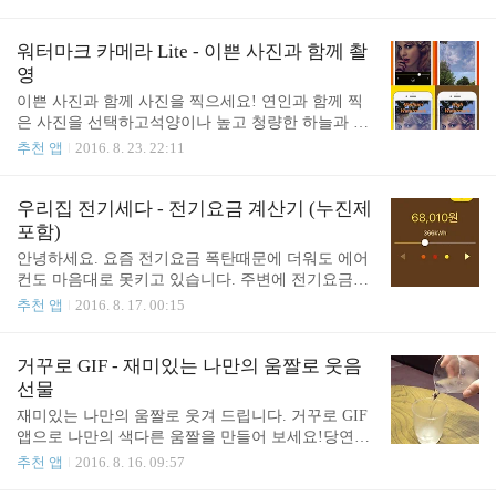
은행 앱에서 보내준 문자를 확인하는 작업을 여러번 반복해야 합니
즐기세요! P.S. 스샷 위젯을 표시하기 위해서는 화면
다. 다들 이런 경험 있으시죠? 아이폰 답지 않게 너~~무 불편하지 않
을 위에서 아래로 내린 후, 맨 아래 편집 버튼을 누르
나요? 그래서 이런 불편함을 해결하기 위해서 스샷 위젯을 개발하였
워터마크 카메라 Lite - 이쁜 사진과 함께 촬
고 이 위젯을 추가하면 됩니다.미사용시 위젯 공간
습니다. 이 스샷 위젯은 최근에 캡쳐한 화면을 위젯으로 확인 가능합
영
축소는 다음 업데이트때 수정해볼게요~..
니다. 이용 방법은 아주 간단합니다. 1. 참고 할 정보를 스크린 샷 (홈
이쁜 사진과 함께 사진을 찍으세요! 연인과 함께 찍
버튼+슬립버튼 동시 누름)한다. 2. 이 정보를 입력 할 다른 앱에서 손
은 사진을 선택하고석양이나 높고 청량한 하늘과 같
으로 화면 위에서 아래로 내린다. 3. 스샷 위젯에 표시된 내용을 입
은 배경으로 사진을 찍어보세요. 색다른 사진을 완성
추천 앱
2016. 8. 23. 22:11
력한다. 즐기세요! P.S. 스샷 위젯..
할 수 있습니다. 간단한 사용법으로 사용하기 쉽습니
다. https://itunes.apple.com/kr/app/watermark-camera-ke
ep-your/id1145754506?l=ko&ls=1&mt=8
우리집 전기세다 - 전기요금 계산기 (누진제
포함)
안녕하세요. 요즘 전기요금 폭탄때문에 더워도 에어
컨도 마음대로 못키고 있습니다. 주변에 전기요금을
기록하고 관리하는 사람들이 많이 보이더군요. 그들
추천 앱
2016. 8. 17. 00:15
에게 도움이 되고자 간단한 전기요금 관리 앱을 만들
어 보았습니다. 사용하기 아주 간편한 UI로 전기요금
을 계산하고 관리하세요. [무료버전다운로드]https://i
거꾸로 GIF - 재미있는 나만의 움짤로 웃음
tunes.apple.com/kr/app/ulijib-jeongiseda-lite-jeongiyoge
선물
um/id1143009763 [유료버전]https://itunes.apple.com/k
재미있는 나만의 움짤로 웃겨 드립니다. 거꾸로 GIF
r/app/ulijib-jeongiseda-jeongiyogeum/id1142997387
앱으로 나만의 색다른 움짤을 만들어 보세요!당연함
이 어색함으로 변하는 순간!나만의 색다른 움짤 완
추천 앱
2016. 8. 16. 09:57
성! 여러장의 사진을 연속 촬영하고 GIF 형식으로 거