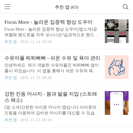
추천 앱 (63)
Focus More - 놀라운 집중력 향상 도우미
Focus More - 놀라운 집중력 향상 도우미[앱소개]공
부할때 핸드폰을 자주 보시나요?습관적으로 핸드폰
을 보게 되면 집중력이 줄어들게 됩니다. 이 앱은 간
추천 앱
2016. 12. 14. 20:56
단한 기능으로 여러분의 집중력을 향상 시켜줍니다.
핸드폰을 뒤집으면 카운트가 시작됩니다.핸드폰을
열때 마다 진동 또는 후레쉬로 알림이 오게됩니다.이
수유어플 찌찌빠빠 - 쉬운 수유 및 육아 관리
런 기능을 통해서 여러분의 집중력 향상을 도와줍니
안녕하세요. 제가 개발한 수유어플인 찌찌빠빠 앱이
다. 한번 이용해보세요. 개발자 페이스북: https://ww
출시 되었습니다. 이 앱을 통해서 쉬운 수유와 육아
w.facebook.com/idevkhpark [무료버전다운로드] http
관리를 할 수 있습니다. 간결한 기능과 편리한 조작
추천 앱
2016. 11. 23. 09:26
s://itunes.apple.com/app/focus-more-lite-easily-keep/id11
법을 제공합니다. 수유를 할 때, 시간을 재고 싶으시
81720694 추천 포스팅3분만에 아이폰6s 배터리 교체
죠? 가장 간결하고 편리한 수유 관리 앱입니다. 이 앱
대상 확인3분만에 애플 뮤직 구독 취소(해지/탈퇴)3
은 아래와 같은 편리한 기능이 있습니다. [기능]1. 좌
강한 진동 마사지 - 몸과 발을 지압 (스트레
분만에 아이폰 ..
우 수유 및 유축 시간 및 용량2. 분유/모유 시간 및 용
스 해소)
량3. 이유식 시간 및 용량4. 트림 시간5. 대소변 시간
[앱 소개]간편한 아이폰 마사지 앱입니다.아이폰의
6. 달력을 통한 기록 확인7. 메모 입력 가능 간편하고
진동을 이용하여 값비싼 마사지를 대신할 수 있습니
쉽게 사용하세요! [무료 사용 쿠폰 (리딤코드)]아래
다.아주 간단하고 쉬운 사용으로 하루의 피로를 풀어
추천 앱
2016. 11. 23. 09:19
덧글로 이유와 함께 이메일을 남겨주시면 리딤코드
보세요. [무료버전 다운로드]https://itunes.apple.com/k
보내드릴게요.단 아래 무료 버전을 사용해보시고 정
r/app/ganghan-jindong-masaji-momgwa/id1163482552
말 필요한 분만 신청해주세요~^^ [무료 버전 다운로