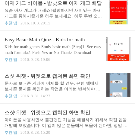
아재 개그 바이블 - 밤낮으로 아재 개그 배달
드]https://itun..
요즘 아재 개그가 대세죠?썰렁하지만 재미있는 아재
개그를 통해서즐거운 하루 보내세요! 하루 두번 오전
11시와 오후 7시에새로운 아재 개그를 배달해줍니
추천 앱
2016. 10. 3. 20:15
다. 많은 사람들이 즐길수 있도록 간단하게 만들어
보았습니다. 그리고 위 아재 개그 정답 맞춰보세요~^
^ [무료버전]https://itunes.apple.com/kr/app/ajae-gaegeu
Easy Basic Math Quiz - Kids for math
-baibeul-bamnaj/id1158833053
Kids for math games Study basic math [Step]1. See easy
math formula2. Push Yes or No Thanks Download
추천 앱
2016. 9. 28. 19:06
스샷 위젯 - 위젯으로 캡쳐된 화면 확인
문자로 보내준 계좌에 이체를 할 경우, 은행 앱에서
보내준 문자를 확인하는 작업을 여러번 반복해야 합
니다. 다들 이런 경험 있으시죠? 아이폰 답지 않게 너
추천 앱
2016. 8. 31. 14:27
~~무 불편하지 않나요? 그래서 이런 불편함을 해결
하기 위해서 스샷 위젯을 개발하였습니다. 이 스샷
위젯은 최근에 캡쳐한 화면을 위젯으로 확인 가능합
스샷 위젯 - 위젯으로 캡쳐된 화면 확인
니다. 이용 방법은 아주 간단합니다.1. 참고 할 정보
아이폰을 사용하면서 불편했던 기능을 해결하기 위해서 직접 앱을
를 스크린 샷 (홈버튼+슬립버튼 동시 누름)한다.2. 이
개발해 보았습니다. 이 앱이 많은 분들에게 도움이 된다면, 정말 보
정보를 입력 할 다른 앱에서 손으로 화면 위에서 아
람 될 것 같습니다. 앱 소개 문자로 보내준 계좌에 이체를 할 경우,
추천 앱
2016. 8. 28. 15:29
래로 내린다.3. 스샷 위젯에 표시된 내용을 입력한다.