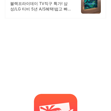
장 쉬운 TV직구
블랙프라이데이 TV직구 특가! 삼
성/LG 티비 5년 A/S혜택!쉽고 빠
른 해외직구 한국어사이트/관부가
세/배송설치비 모든비용포함