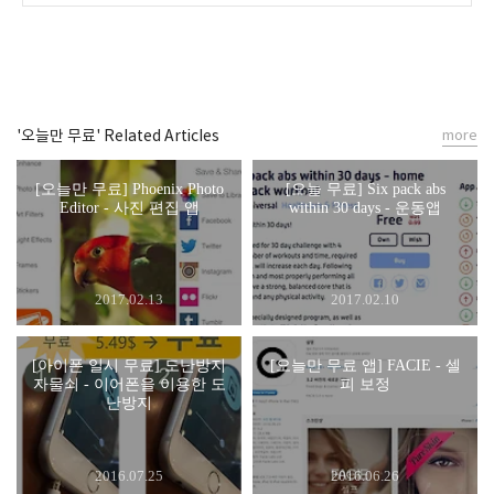
'오늘만 무료' Related Articles
more
[오늘만 무료] Phoenix Photo
[오늘 무료] Six pack abs
Editor - 사진 편집 앱
within 30 days - 운동앱
2017.02.13
2017.02.10
[아이폰 일시 무료] 도난방지
[오늘만 무료 앱] FACIE - 셀
자물쇠 - 이어폰을 이용한 도
피 보정
난방지
2016.07.25
2016.06.26