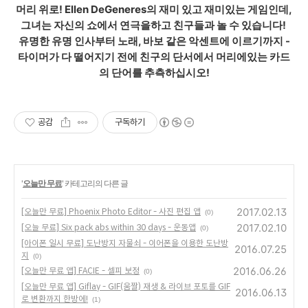
머리 위로! Ellen DeGeneres의 재미 있고 재미있는 게임인데,
그녀는 자신의 쇼에서 연극을하고 친구들과 놀 수 있습니다!
유명한 유명 인사부터 노래, 바보 같은 악센트에 이르기까지 -
타이머가 다 떨어지기 전에 친구의 단서에서 머리에있는 카드
의 단어를 추측하십시오!
공감
구독하기
'
오늘만 무료
' 카테고리의 다른 글
2017.02.13
[오늘만 무료] Phoenix Photo Editor - 사진 편집 앱
(0)
2017.02.10
[오늘 무료] Six pack abs within 30 days - 운동앱
(0)
[아이폰 일시 무료] 도난방지 자물쇠 - 이어폰을 이용한 도난방
2016.07.25
지
(0)
2016.06.26
[오늘만 무료 앱] FACIE - 셀피 보정
(0)
[오늘만 무료 앱] Giflay - GIF(움짤) 재생 & 라이브 포토를 GIF
2016.06.13
로 변환까지 한방에!
(1)