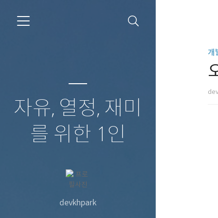
개
de
자유, 열정, 재미
를 위한 1인
devkhpark