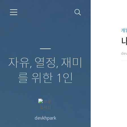
개
de
자유, 열정, 재미
를 위한 1인
devkhpark