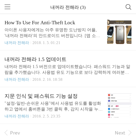
내꺼라 전해라 (3)
How To Use For Anti-Theft Lock
아이폰 사용자에게는 아주 유명한 도난방지 어플,
'내꺼라 전해라'의 안드로이드 버전입니다. [앱 소개]
찜질방, 카폐, 도서관등 외부에서 핸드폰 도난 때문
내꺼라 전해라
2018. 1. 5. 01:21
에 신경쓰시죠?자주 들고 다니는 충전기 / 이어폰 하
나면 걱정 없습니다. 이 어플은 충전 상태 / 이어폰 연
결 상태일때 도난 감지가 시작됩니다.도둑이 핸드폰
내꺼라 전해라 1.5 업데이트
의 충전 / 이어폰 케이블의 잭을 분리하는 순간! 불쾌
내꺼라 전해라 1.5 버전으로 업데이트했습니다. 패스워드 기능과 알
한 진동과 알람이 울립니다.당황하는 도둑이 알람 소
람을 추가했습니다. 사용법 유도 기능으로 보다 강력하게 여러분의
리를 줄이기 볼륨을 조절해도 동작하지 않습니다.약
핸드폰을 지켜줍니다.
내꺼라 전해라
2016. 2. 16. 18:58
0.5초 각격으로 자동 볼륨 설정을 해놨기 때문에 소
용없습니다. 혹시 사용자가 테스트나 실수로 케이블
잭을 분리할 때 당황하지 않도록 초기 10초 가량은
지문 인식 및 패스워드 기능 설정
진동과 함께 사진 촬영 소리가 나옵니다. 그 이후에
"설정-일반-손쉬운 사용"에서 사용법 유도를 활성화
는 시끄러운 경고 알람이 울리게 설정해놨습니다...
하고 앱에서 홈버튼을 3번 클릭 후, 감지 시작을 누르
시면 됩니다. 기존처럼 지문인식으로 사용하시려면,
내꺼라 전해라
2016. 2. 5. 23:35
"설정-일반-손쉬운 사용-사용법 유도"의 암호설정에
서 Touch ID를 활성화 하시면됩니다. 지문 인식 모드
설정시 내꺼라 전해라 앱에서 홈 버튼을 3번 눌러서
Prev
Next