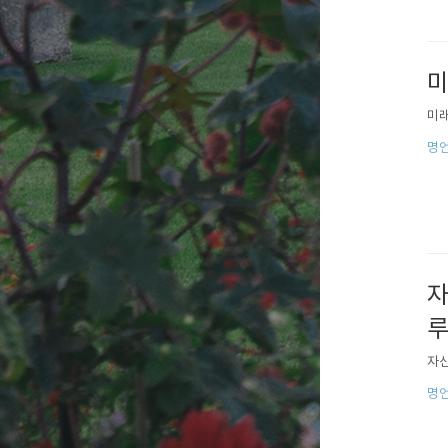
미
미래
명
자
자신
명