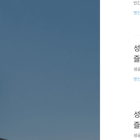
인간
명
성
즐
성공
명
성
즐
성공