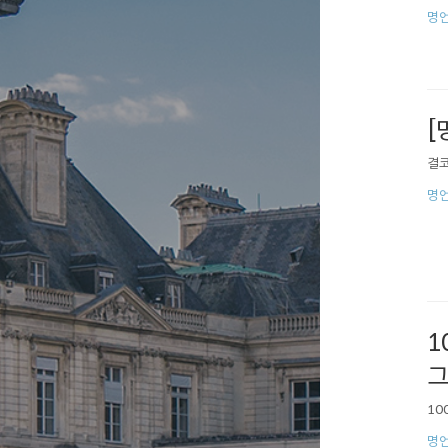
명
[
결코
명
1
그
10
명