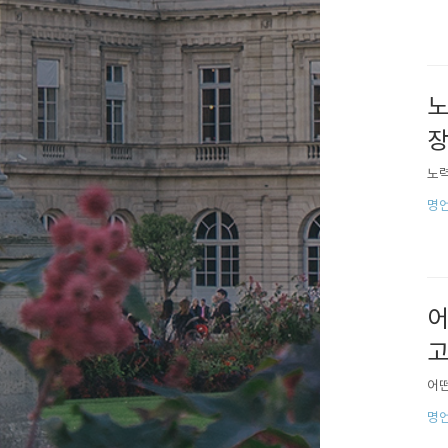
노
장
노력
명
어
고
어떤
명