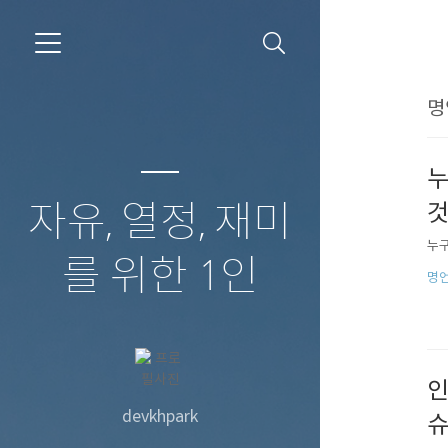
명
누
자유, 열정, 재미
것
누구
를 위한 1인
명
인
devkhpark