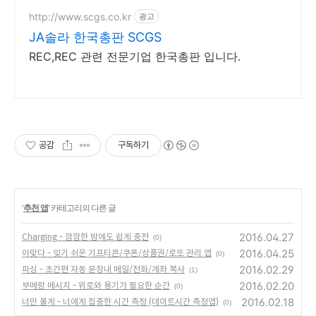
영향평가서 등 정확한 분석 제공
http://www.scgs.co.kr
광고
JA솔라 한국총판 SCGS
REC,REC 관련 전문기업 한국총판 입니다.
공감
구독하기
'
추천 앱
' 카테고리의 다른 글
2016.04.27
Charging - 깜깜한 밤에도 쉽게 충전
(0)
2016.04.25
아맞다 - 잊기 쉬운 기프티콘/쿠폰/상품권/로또 관리 앱
(0)
2016.02.29
파싱 - 초간편 자동 문장내 메일/전화/계좌 복사
(1)
2016.02.20
부메랑 메시지 - 위로와 용기가 필요한 순간
(0)
2016.02.18
너만 볼게 - 너에게 집중한 시간 측정 (데이트시간 측정앱)
(0)