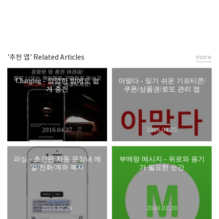
'추천 앱' Related Articles
more
Charging - 깜깜한 밤에도 쉽
아맞다 - 잊기 쉬운 기프티콘/
게 충전
쿠폰/상품권/로또 관리 앱
2016.04.27
2016.04.25
파싱 - 초간편 자동 문장내 메
부메랑 메시지 - 위로와 용기
일/전화/계좌 복사
가 필요한 순간
2016.02.29
2016.02.20