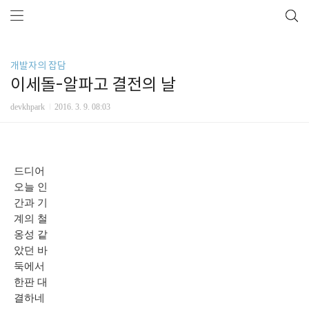
개발자의 잡담
이세돌-알파고 결전의 날
devkhpark
2016. 3. 9. 08:03
드디어
오늘 인
간과 기
계의 철
옹성 같
았던 바
둑에서
한판 대
결하네