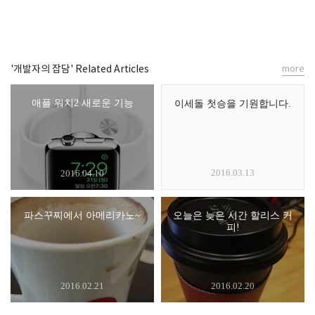
'개발자의 잡담' Related Articles
more
애플 워치2 새로운 기능
이세돌 첫승을 기원합니다.
2016.03.13
2016.04.10
파스꾸찌에서 아메리카노~
오늘은 늦은 시간 할리스 커
피!
2016.02.21
2016.02.20