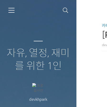
카
[
de
자유, 열정, 재미
를 위한 1인
devkhpark