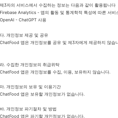
제3자의 서비스에서 수집하는 정보는 다음과 같이 활용됩니다
Firebase Analytics - 앱의 활동 및 통계학적 특성에 따른 
OpenAI - ChatGPT 사용
다
.
개인정보
제공
및
공유
ChatFood
앱은
개인정보를
공유
및
제
3
자에게
제공하지
않습
라
.
수집한
개인정보의
취급위탁
ChatFood
앱은
개인정보를
수집
,
이용
,
보유하지
않습니다
.
마
.
개인정보의
보유
및
이용기간
ChatFood
앱은
보유할
개인정보가
없습니다
.
바
.
개인정보
파기절차
및
방법
ChatFood
앱은
파기할
개인정보가
없습니다
.