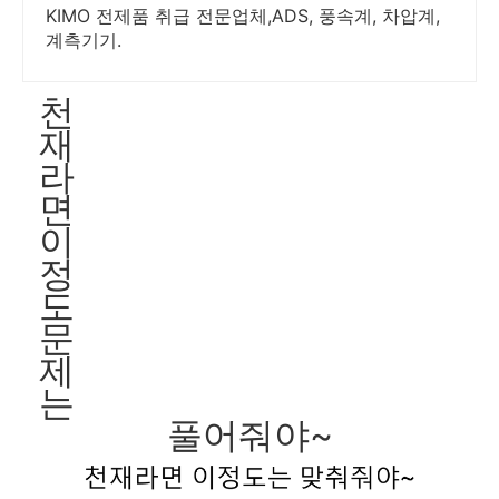
KIMO 전제품 취급 전문업체,ADS, 풍속계, 차압계,
계측기기.
천
재
라
면
이
정
도
문
제
는
풀어줘야~