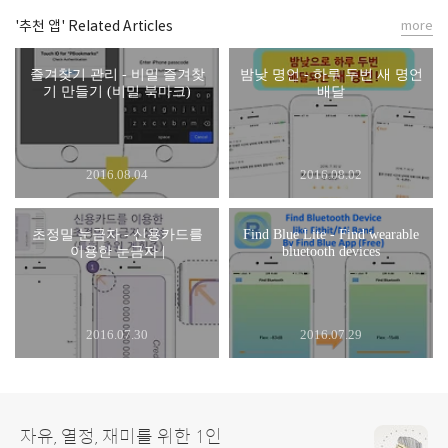
'추천 앱' Related Articles
more
즐겨찾기 관리 - 비밀 즐겨찾
밤낮 명언 - 하루 두번 새 명언
기 만들기 (비밀 북마크)
배달
2016.08.04
2016.08.02
초정밀 눈금자 - 신용카드를
Find Blue Lite - Find wearable
이용한 눈금자 |
bluetooth devices
2016.07.30
2016.07.29
자유, 열정, 재미를 위한 1인