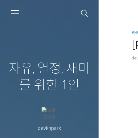
카
[
de
자유, 열정, 재미
를 위한 1인
devkhpark