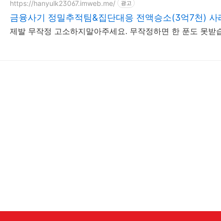
https://hanyulk23067.imweb.me/
광고
금융사기 정밀추적팀&집단대응 전액승소(3억7천) 
제발 무작정 고소하지말아주세요. 무작정하면 한 푼도 못받습