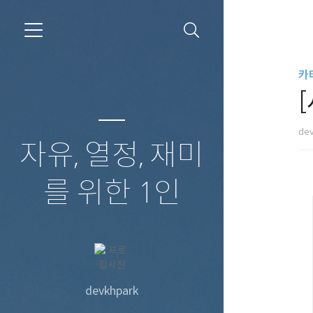
카
de
자유, 열정, 재미
를 위한 1인
devkhpark