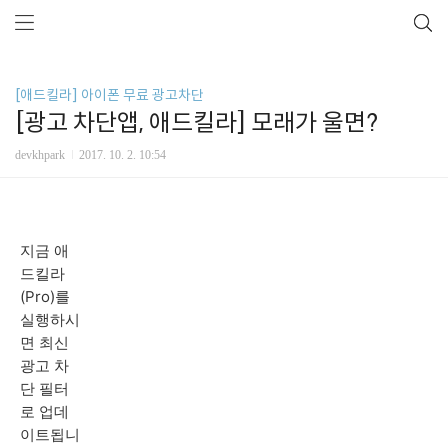
[애드킬라] 아이폰 무료 광고차단
[광고 차단앱, 애드킬라] 모래가 울면?
devkhpark
2017. 10. 2. 10:54
지금 애
드킬라
(Pro)를
실행하시
면 최신
광고 차
단 필터
로 업데
이트됩니