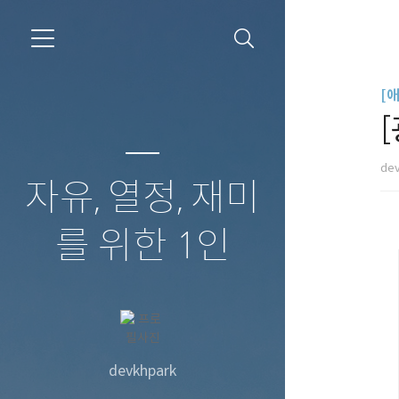
[
de
자유, 열정, 재미
를 위한 1인
devkhpark