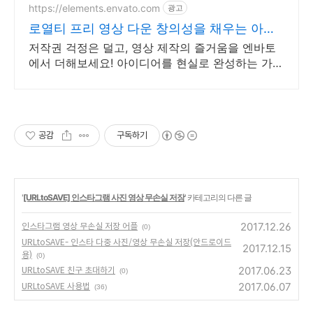
https://elements.envato.com
광고
로열티 프리 영상 다운 창의성을 채우는 아카
이브
저작권 걱정은 덜고, 영상 제작의 즐거움을 엔바토
에서 더해보세요! 아이디어를 현실로 완성하는 가장
쉬운 방법, 엔바토.
공감
구독하기
'
[URLtoSAVE] 인스타그램 사진 영상 무손실 저장
' 카테고리의 다른 글
2017.12.26
인스타그램 영상 무손실 저장 어플
(0)
URLtoSAVE- 인스타 다중 사진/영상 무손실 저장(안드로이드
2017.12.15
용)
(0)
2017.06.23
URLtoSAVE 친구 초대하기
(0)
2017.06.07
URLtoSAVE 사용법
(36)