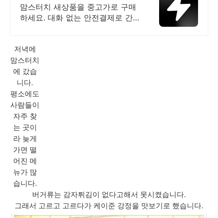
내 최대 브랜드 중고거래
맘스터치 새상품을 중고가로 구매
하세요. 대화 없는 안전결제로 간
편하게! 전국 각지에서 올라오는
전국구 최다 상품 매일 10만 개 이
저녁에
상의 신규 상품 업로드
맘스터치
에 갔습
니다.
평소에도
사람들이
자주 찾
는 곳이
라 늦게
가면 떨
어진 메
뉴가 많
습니다.
버거류는 감자튀김이 없다고해서 못시켰습니다.
그래서 고르고 고르다가 케이준 강정을 맛보기로 했습니다.