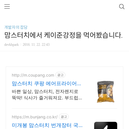
개발자의 잡담
맘스터치에서 케이준강정을 먹어봤습니다.
devkhpark
2016. 11. 22. 22:43
http://m.coupang.com
광고
맘스터치 쿠팡 에어프라이어
쏙! 뚝딱 완성
바쁜 일상, 맘스터치, 전자렌지로
뚝딱! 식사가 즐거워져요. 부드럽
고 촉촉한 식감, 와우회원이라면
30일 내 무료반품 혜택으로!
https://m.bunjang.co.kr/
광고
미개봉 맘스터치 번개장터 국