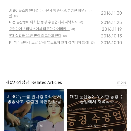
JTBC 뉴스룸 안나경 아나운서 방송사고, 깜깜한 화면만 나
2016.11.30
옴
(0)
2016.11.25
대전 둔산동에 위치한 동경 수공업에서 저녁식사
(0)
2016.11.19
오랜만에 스타벅스에서 따뜻한 아메리카노
(0)
2016.10.13
9월 실업률 11년 만에 최고라고 한다
(0)
2016.10.10
[내꺼라 전해라 도난 방지] 앱스토어 인기 검색어에 등장!
(0)
'개발자의 잡담' Related Articles
more
JTBC 뉴스룸 안나경 아나운서
대전 둔산동에 위치한 동경 수
방송사고, 깜깜한 화면만 나옴
공업에서 저녁식사
2016.11.30
2016.11.25