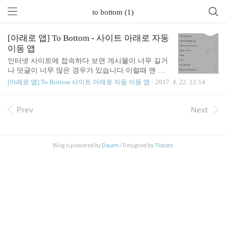
to bottom (1)
[아래로 앱] To Bottom - 사이트 아래로 자동
이동 앱
인터넷 사이트에 접속하다 보면 게시물이 너무 길거
나 덧글이 너무 많은 경우가 있습니다.이럴때 맨 하
단까지 어떻게 이동하시나요? 강력한 아래로 스와이
[아래로 앱] To Bottom 사이트 아래로 자동 이동 앱
2017. 4. 22. 22:14
핑 하시죠?아이폰에서 사이트 상단으로는 시계버튼
클릭으로 손쉽게 이동할 수 있는데 하단으로는 안됩
니다. 왜 이런 기능은 추가해주지 않는지 너무 불편
Prev
Next
합니다.그래서 바로 제가 이런 문제를 해결하기 위해
서 아래로 (To Bottom)앱을 개발하였습니다.필요하
신 분은 다운받고 주변에 많이 알려주세요. [아래로
Blog is powered by
Daum
/ Designed by
Tistory
무료 버전 다운받기]https://itunes.apple.com/app/id121
7033683 [아래로 유료 버전 다운받기]https://itunes.ap
ple.com/app/id1215534749 [사용자 강력 추천 리뷰] -
톡톡 터치하면 위로 이동은 되는데..