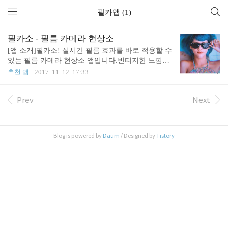
필카앱 (1)
필카소 - 필름 카메라 현상소
[앱 소개]필카소! 실시간 필름 효과를 바로 적용할 수
있는 필름 카메라 현상소 앱입니다.빈티지한 느낌의
필터를 실시간 적용하여 어떤 느낌으로 현상될지 알
추천 앱
2017. 11. 12. 17:33
수 있습니다.오랜기간 베타 테스트를 통해서 사용자
의 요구를 최대한 반영하였습니다.50% 이상의 재사
용률을 자랑하는 만족도를 확인하였습니다. [중요 특
Prev
Next
징]- 10가지 이상의 다양한 빈티지 필터 제공- 쉬운 U
I- 다양한 이미지 보정 기능 [이미지 수정]- 대비- 노
출- 밝기- 채도- 비네팅- 선명도- Hue [공유 기능]- 인
Blog is powered by
Daum
/ Designed by
Tistory
스타그램- 페이스북- 트위터- 카카오톡- 메일 #필카
소 태그해주세요 [Download]https://goo.gl/kJudqR