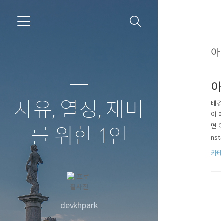
아
아
자유, 열정, 재미
배경
이 
면 
를 위한 1인
nst
ffe
카테
해보
devkhpark